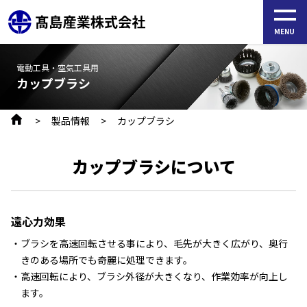
S
k
MENU
i
p
電動工具・空気工具用
カップブラシ
t
o
製品情報
カップブラシ
t
h
カップブラシについて
e
c
o
n
遠心力効果
t
ブラシを高速回転させる事により、毛先が大きく広がり、奥行
e
きのある場所でも奇麗に処理できます。
高速回転により、ブラシ外径が大きくなり、作業効率が向上し
n
ます。
t