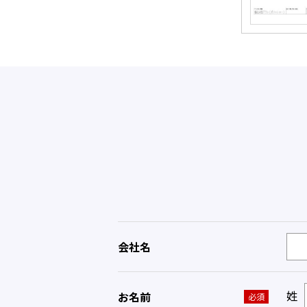
会社名
姓
お名前
必須