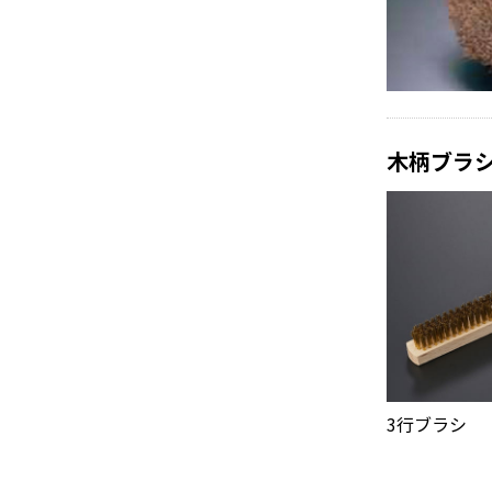
木柄ブラ
3行ブラシ