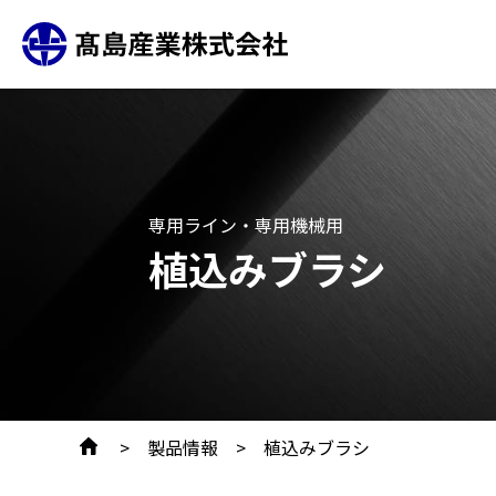
S
k
i
p
t
o
専用ライン・専用機械用
t
植込みブラシ
h
e
c
o
n
t
製品情報
植込みブラシ
e