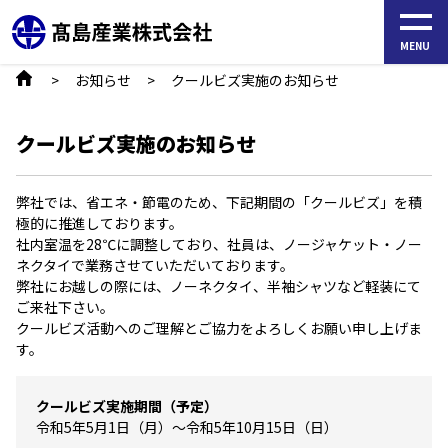
S
k
MENU
i
お知らせ
クールビズ実施のお知らせ
p
t
クールビズ実施のお知らせ
o
t
弊社では、省エネ・節電のため、下記期間の「クールビズ」を積
h
極的に推進しております。
e
社内室温を28℃に調整しており、社員は、ノージャケット・ノー
c
ネクタイで業務させていただいております。
弊社にお越しの際には、ノーネクタイ、半袖シャツなど軽装にて
o
ご来社下さい。
n
クールビズ活動へのご理解とご協力をよろしくお願い申し上げま
t
す。
e
n
クールビズ実施期間（予定）
令和5年5月1日（月）～令和5年10月15日（日）
t