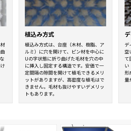
植込み方式
デ
毛材
植込み方式は、台座（木材、樹脂、ア
デ
り曲
ルミ）に穴を開けて、ピン材を中心に
空
な
Uの字状態に折り曲げた毛材を穴の中
て
抜け
に挿入し固定する構造です。安価で一
い
定間隔の隙間を開けて植毛できるメリ
形
ットがありますが、高密度な植毛はで
量
きません。毛材も抜けやすいデメリッ
トもあります。