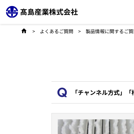
S
k
i
よくあるご質問
製品情報に関するご質
p
t
o
t
h
e
c
「チャンネル方式」「
o
n
t
e