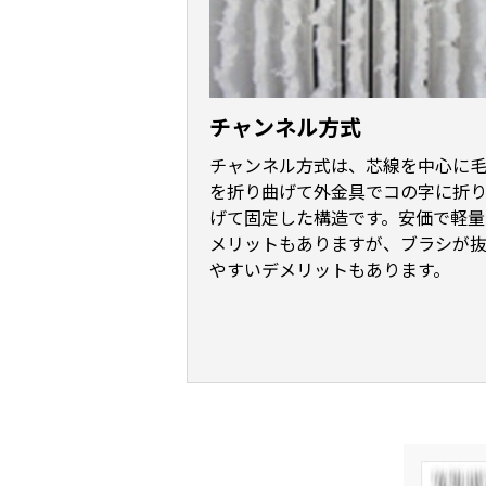
n
t
チャンネル方式
チャンネル方式は、芯線を中心に
を折り曲げて外金具でコの字に折
げて固定した構造です。安価で軽量
メリットもありますが、ブラシが
やすいデメリットもあります。