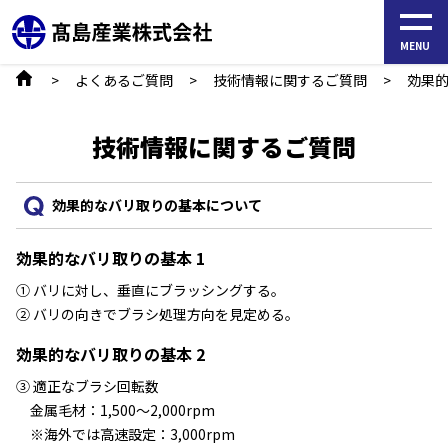
S
k
MENU
i
よくあるご質問
技術情報に関するご質問
効果
p
t
技術情報に関するご質問
o
t
効果的なバリ取りの基本について
h
e
効果的なバリ取りの基本 1
c
① バリに対し、垂直にブラッシングする。
o
② バリの向きでブラシ処理方向を見定める。
n
t
効果的なバリ取りの基本 2
e
③ 適正なブラシ回転数
n
金属毛材：1,500～2,000rpm
t
※海外では高速設定：3,000rpm