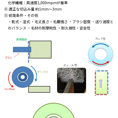
化学繊維：周速度1,000mpmが基準
④ 適正な切込み量 約1mm～3mm
⑤ 処理条件・その他
・乾式・湿式 ・毛丈長さ・毛腰強さ ・ブラシ密度
・送り速度と
のバランス ・毛材の耐摩耗性 ・耐久損性・安全性