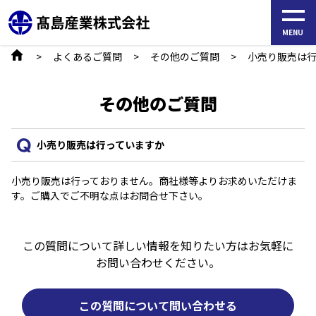
S
k
MENU
i
よくあるご質問
その他のご質問
小売り販売は
p
t
その他のご質問
o
t
小売り販売は行っていますか
h
e
小売り販売は行っておりません。商社様等よりお求めいただけま
c
す。ご購入でご不明な点はお問合せ下さい。
o
n
この質問について詳しい情報を知りたい方はお気軽に
t
お問い合わせください。
e
n
この質問について問い合わせる
t